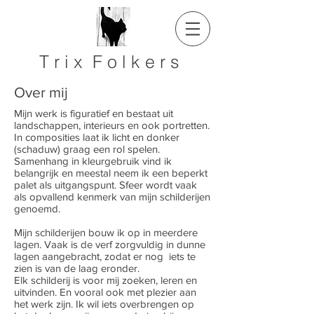
T r i x F o l k e r s
Over mij
Mijn werk is figuratief en bestaat uit
landschappen, interieurs en ook portretten.
In composities laat ik licht en donker
(schaduw) graag een rol spelen.
Samenhang in kleurgebruik vind ik
belangrijk en meestal neem ik een beperkt
palet als uitgangspunt.
Sfeer wordt vaak
als opvallend kenmerk van mijn schilderijen
genoemd.
Mijn schilderijen bouw ik op in meerdere
lagen. Vaak is de verf zorgvuldig in dunne
lagen aangebracht, zodat er nog iets te
zien is van de laag eronder.
Elk schilderij is voor mij zoeken, leren en
uitvinden. En vooral ook met plezier aan
het werk zijn. Ik wil iets overbrengen op